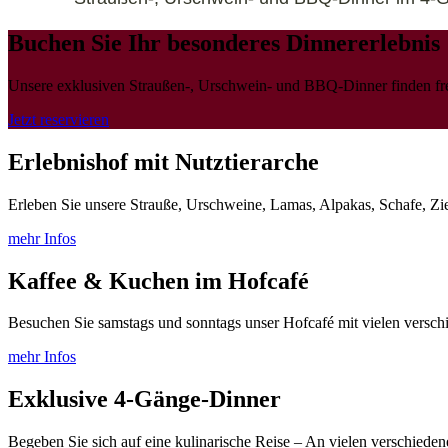
Buchen Sie Ihr besonderes Dinnererlebnis
Unsere exklusiven Straußen-, Urschwein- und BBQ-Dinner finden freit
Jetzt reservieren
Erlebnishof mit Nutztierarche
Erleben Sie unsere Strauße, Urschweine, Lamas, Alpakas, Schafe, Zi
mehr Infos
Kaffee & Kuchen im Hofcafé
Besuchen Sie samstags und sonntags unser Hofcafé mit vielen versc
mehr Infos
Exklusive 4-Gänge-Dinner
Begeben Sie sich auf eine kulinarische Reise – An vielen verschied