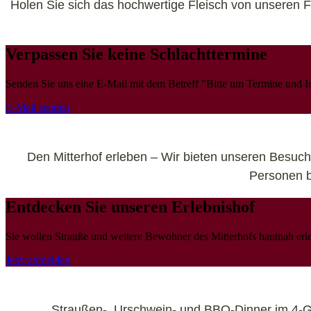
Holen Sie sich das hochwertige Fleisch von unseren 
Verpassen Sie keine Schlachttermine
Senden Sie uns eine E-Mail mit dem Betreff "Bitte um Termine und In
E-Mail senden
Den Mitterhof erleben – Wir bieten unseren Besuc
Personen b
Entdecken Sie unseren Erlebnishof
Sie wollen Strauße und weitere Bewohner des Mitterhofs hautnah er
Jetzt anmelden
Straußen-, Urschwein- und BBQ-Dinner im 4-Gä