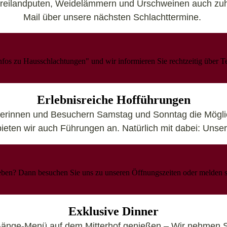
Freilandputen, Weidelämmern und Urschweinen auch zuha
Mail über unsere nächsten Schlachttermine.
fos zu Hausschlachtungen" und wir informieren Sie rechtzeitig über T
Erlebnisreiche Hofführungen
herinnen und Besuchern Samstag und Sonntag die Mögli
ieten wir auch Führungen an. Natürlich mit dabei: Unse
leben? Dann besuchen Sie uns zu unseren Öffnungszeiten oder melden 
Exklusive Dinner
nge-Menü auf dem Mitterhof genießen – Wir nehmen Sie 